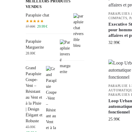
MEILLEURS PRODUITS
VENDUS
PARAPLUIES
Parapluie chat
COMPACTS
,
P
Executive S
37.00
€
29.99
€
pour homme 
affaires et 
Parapluie
32.99
€
Marguerite
28.00
€
Grand
Parapluie
Coupe-
Vent –
PARAPLUIE I
AUTOMATIQ
Résistant
PARAPLUIES 
au Vent et
Loop Urban 
à la Pluie
automatique
| Design
fonctionnel
Élégant et
25.99
€
Robuste
45.99
€