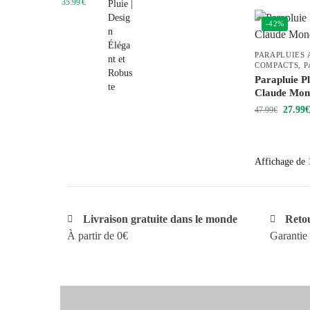
35.99
€
-42%
PARAPLUIES
COMPACTS
,
P
Parapluie P
Claude Mone
27.99
€
47.99
€
Affichage de 1
Livraison gratuite dans le monde
Retou
À partir de 0€
Garantie