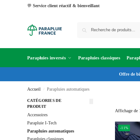
💬
Service client réactif & bienveillant
Parapluies inversés
Parapluies classiques
Parapl
Offre de b
Accueil
Parapluies automatiques
/
CATÉGORIES DE
PRODUIT
Affichage de 1
Accessoires
Parapluie I-Tech
-11%
Parapluies automatiques
Parapluies classiques