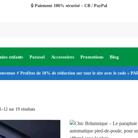
🔒
Paiement 100% sécurisé – CB / PayPal
uies enfants
Parasol
Accessoires
Promotions
Blog
ienvenue ⚡ Profitez de 10% de réduction sur tout le site avec le code « 
–12 sur 19 résultats