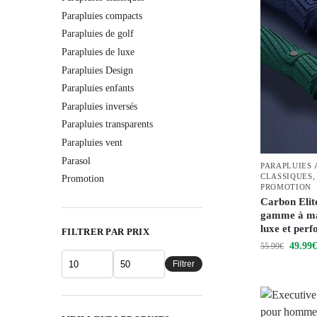
Parapluies compacts
Parapluies de golf
Parapluies de luxe
Parapluies Design
Parapluies enfants
Parapluies inversés
Parapluies transparents
Parapluies vent
Parasol
PARAPLUIES
CLASSIQUES
Promotion
PROMOTION
Carbon Elite
gamme à man
luxe et per
FILTRER PAR PRIX
49.99
€
55.99
€
Filtrer