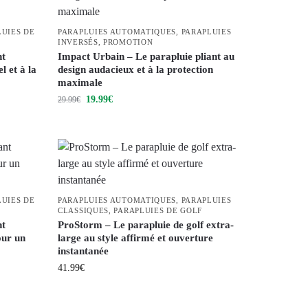
LUIES DE
PARAPLUIES AUTOMATIQUES
,
PARAPLUIES
INVERSÉS
,
PROMOTION
nt
Impact Urbain – Le parapluie pliant au
 et à la
design audacieux et à la protection
maximale
19.99
€
29.99
€
LUIES DE
PARAPLUIES AUTOMATIQUES
,
PARAPLUIES
CLASSIQUES
,
PARAPLUIES DE GOLF
nt
ProStorm – Le parapluie de golf extra-
our un
large au style affirmé et ouverture
instantanée
41.99
€