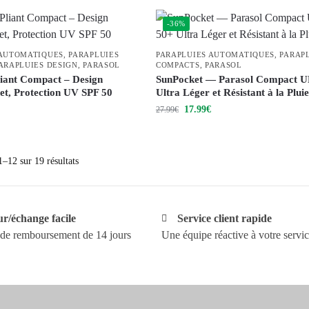
-36%
 AUTOMATIQUES
,
PARAPLUIES
PARAPLUIES AUTOMATIQUES
,
PARAP
ARAPLUIES DESIGN
,
PARASOL
COMPACTS
,
PARASOL
liant Compact – Design
SunPocket — Parasol Compact U
t, Protection UV SPF 50
Ultra Léger et Résistant à la Pluie
17.99
€
27.99
€
–12 sur 19 résultats
r/échange facile
Service client rapide
 de remboursement de 14 jours
Une équipe réactive à votre servi