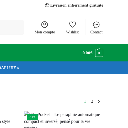
📦 Livraison entièrement gratuite
Recherche
Mon compte
Wishlist
Contact
0.00
€
0
PARAPLUIE »
1
2
-31%