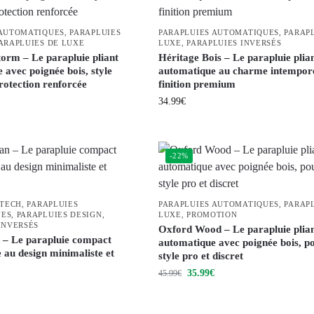
 AUTOMATIQUES
,
PARAPLUIES
PARAPLUIES AUTOMATIQUES
,
PARAP
ARAPLUIES DE LUXE
LUXE
,
PARAPLUIES INVERSÉS
torm – Le parapluie pliant
Héritage Bois – Le parapluie plia
avec poignée bois, style
automatique au charme intemporel
protection renforcée
finition premium
34.99
€
-22%
-TECH
,
PARAPLUIES
PARAPLUIES AUTOMATIQUES
,
PARAP
UES
,
PARAPLUIES DESIGN
,
LUXE
,
PROMOTION
INVERSÉS
Oxford Wood – Le parapluie plia
– Le parapluie compact
automatique avec poignée bois, p
 au design minimaliste et
style pro et discret
35.99
€
45.99
€