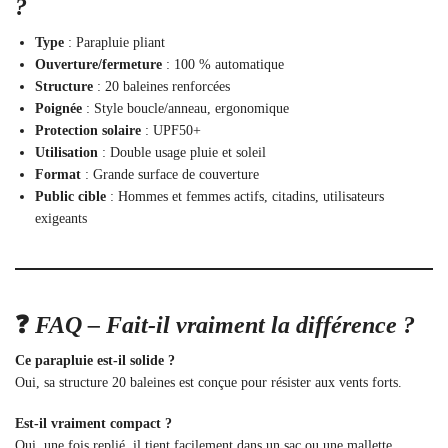
?
Type
: Parapluie pliant
Ouverture/fermeture
: 100 % automatique
Structure
: 20 baleines renforcées
Poignée
: Style boucle/anneau, ergonomique
Protection solaire
: UPF50+
Utilisation
: Double usage pluie et soleil
Format
: Grande surface de couverture
Public cible
: Hommes et femmes actifs, citadins, utilisateurs
exigeants
❓
FAQ – Fait-il vraiment la différence ?
Ce parapluie est-il solide ?
Oui, sa structure 20 baleines est conçue pour résister aux vents forts.
Est-il vraiment compact ?
Oui, une fois replié, il tient facilement dans un sac ou une mallette.