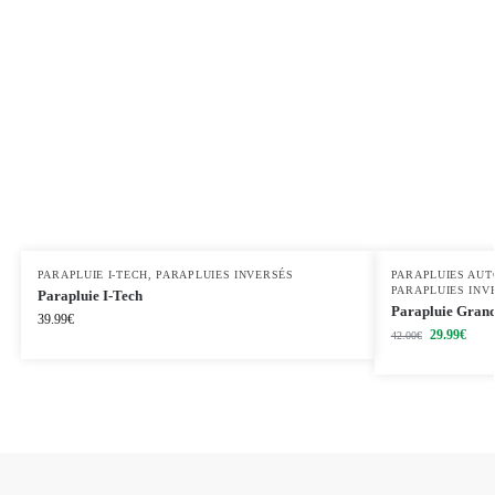
PARAPLUIE I-TECH
,
PARAPLUIES INVERSÉS
PARAPLUIES AU
PARAPLUIES INV
Parapluie I-Tech
Parapluie Grande
39.99
€
29.99
€
42.00
€