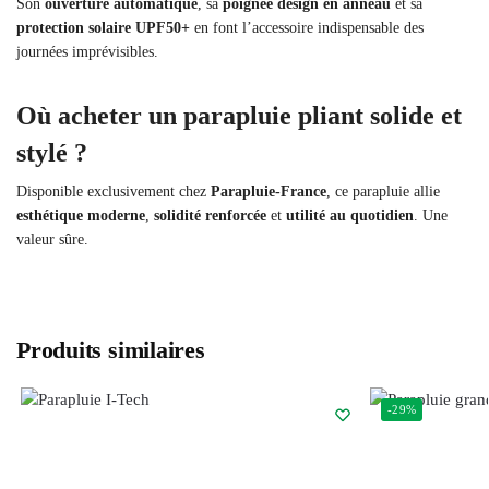
Son
ouverture automatique
, sa
poignée design en anneau
et sa
protection solaire UPF50+
en font l’accessoire indispensable des
journées imprévisibles.
Où acheter un parapluie pliant solide et
stylé ?
Disponible exclusivement chez
Parapluie-France
, ce parapluie allie
esthétique moderne
,
solidité renforcée
et
utilité au quotidien
. Une
valeur sûre.
Produits similaires
-29%