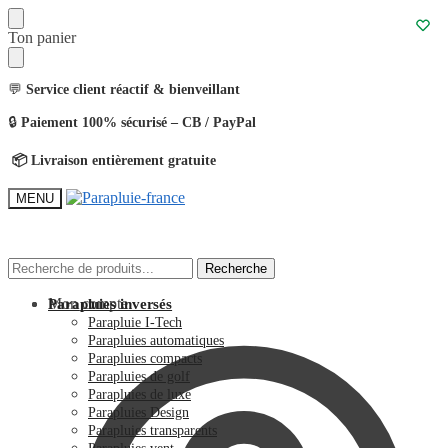
Ton panier
💬
Service client réactif & bienveillant
🔒
Paiement 100% sécurisé – CB / PayPal
📦 Livraison entièrement gratuite
MENU
Recherche
Recherche
Mon compte
Parapluies inversés
Parapluie I-Tech
Parapluies automatiques
Parapluies compacts
Parapluies de golf
Parapluies de luxe
Parapluies Design
Parapluies transparents