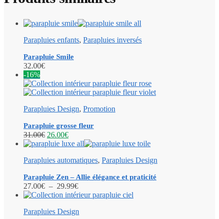
Parapluies enfants
,
Parapluies inversés
Parapluie Smile
32.00
€
-16%
Parapluies Design
,
Promotion
Parapluie grosse fleur
31.00
€
26.00
€
Parapluies automatiques
,
Parapluies Design
Parapluie Zen – Allie élégance et praticité
27.00
€
–
29.99
€
Parapluies Design