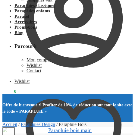
Parapluies vent
Parapluies classiques
Parapluies enfants
Parasol
Accessoires
Promotions
Blog
Parcourir
Mon compte
Wishlist
Contact
Wishlist
0.00
€
0
Offre de bienvenue ⚡ Profitez de 10% de réduction sur tout le site avec
le code « PARAPLUIE »
Accueil
/
Parapluies Design
/
Parapluie Bois