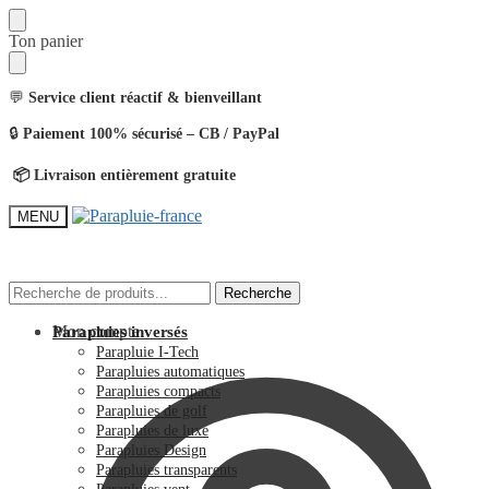
Ton panier
💬
Service client réactif & bienveillant
🔒
Paiement 100% sécurisé – CB / PayPal
📦 Livraison entièrement gratuite
MENU
Recherche
Recherche
Mon compte
Parapluies inversés
Parapluie I-Tech
Parapluies automatiques
Parapluies compacts
Parapluies de golf
Parapluies de luxe
Parapluies Design
Parapluies transparents