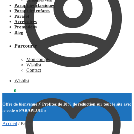
Parapluies vent
Parapluies classiques
Parapluies enfants
Parasol
Accessoires
Promotions
Blog
Parcourir
Mon compte
Wishlist
Contact
Wishlist
0.00
€
0
Offre de bienvenue ⚡ Profitez de 10% de réduction sur tout le site avec
le code « PARAPLUIE »
Accueil
/
Panier