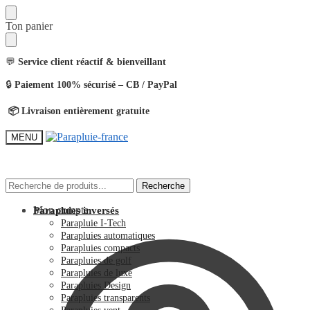
Ton panier
💬
Service client réactif & bienveillant
🔒
Paiement 100% sécurisé – CB / PayPal
📦 Livraison entièrement gratuite
MENU
Recherche
Recherche
Mon compte
Parapluies inversés
Parapluie I-Tech
Parapluies automatiques
Parapluies compacts
Parapluies de golf
Parapluies de luxe
Parapluies Design
Parapluies transparents