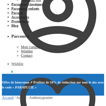
Parapluies vent
Parapluies classiques
Parapluies enfants
Parasol
Accessoires
Promotions
Blog
Parcourir
Mon compte
Wishlist
Contact
Wishlist
0.00
€
0
Offre de bienvenue ⚡ Profitez de 10% de réduction sur tout le site avec
le code « PARAPLUIE »
Accueil
/
Auteur : Anthonygranier